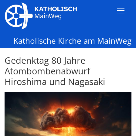
Zum Inhalt springen
Katholische Kirche am MainWeg
Gedenktag 80 Jahre
Atombombenabwurf
Hiroshima und Nagasaki