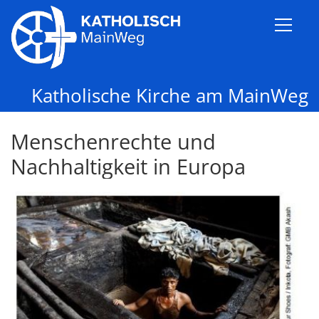
Zum Inhalt springen
Katholische Kirche am MainWeg
Menschenrechte und
Nachhaltigkeit in Europa