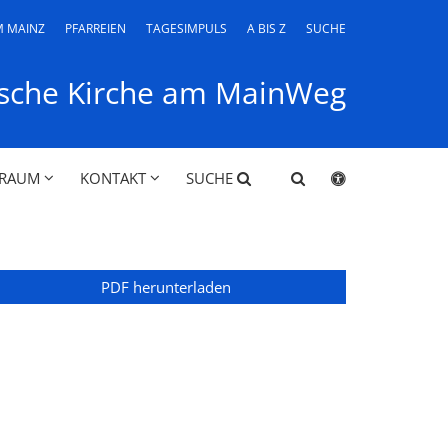
M MAINZ
PFARREIEN
TAGESIMPULS
A BIS Z
SUCHE
ische Kirche am MainWeg
LRAUM
KONTAKT
SUCHE
PDF herunterladen