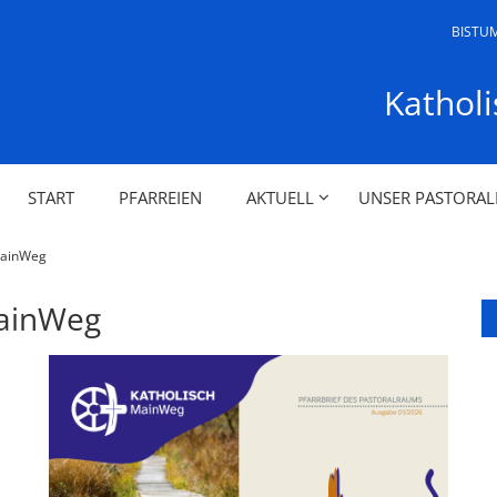
BISTU
Kathol
START
PFARREIEN
AKTUELL
UNSER PASTORA
MainWeg
MainWeg