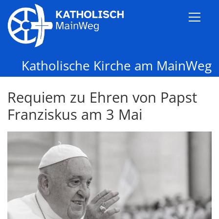
Zum Inhalt springen
Katholische Kirche am MainWeg
Requiem zu Ehren von Papst
Franziskus am 3 Mai