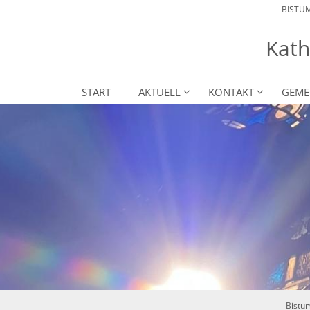
BISTU
Kath
START
AKTUELL
KONTAKT
GEME
Bistu