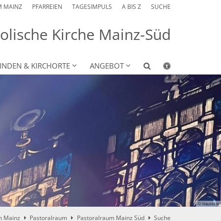
M MAINZ
PFARREIEN
TAGESIMPULS
A BIS Z
SUCHE
olische Kirche Mainz-Süd
INDEN & KIRCHORTE
ANGEBOT
© Haustein
m Mainz
Pastoralraum
Pastoralraum Mainz Süd
Suche