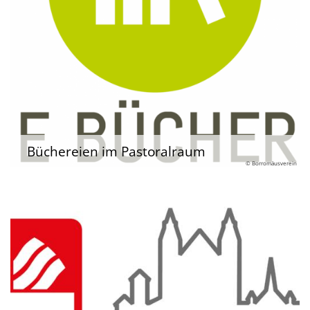
Büchereien im Pastoralraum
© Borromäusverein