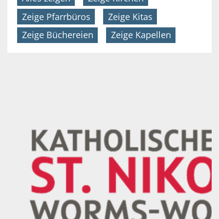
Zeige Pfarrbüros
Zeige Kitas
Zeige Büchereien
Zeige Kapellen