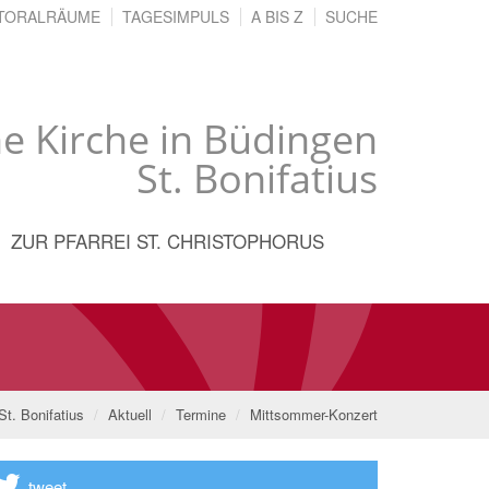
TORALRÄUME
TAGESIMPULS
A BIS Z
SUCHE
he Kirche in Büdingen
St. Bonifatius
ZUR PFARREI ST. CHRISTOPHORUS
t. Bonifatius
Aktuell
Termine
Mittsommer-Konzert
tweet