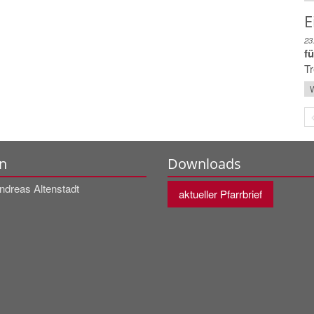
E
23
f
T
W
n
Downloads
ndreas Altenstadt
aktueller Pfarrbrief