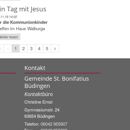
in Tag mit Jesus
.11.19 14:00
ür die Kommunionkinder
reffen im Haus Walburga
eiter lesen
Erste
Vorherige
Nächste
1
2
3
4
5
Seite
Seite
Seite
Kontakt
Gemeinde St. Bonifatius
Büdingen
Kontaktbüro
Christine
Ernst
Gymnasiumstr. 24
63654
Büdingen
Telefon:
06042 955907