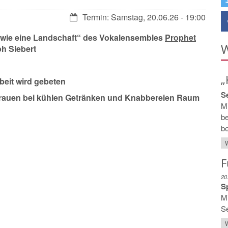
Datum:
Termin: Samstag, 20.06.26 - 19:00
k wie eine Landschaft“ des Vokalensembles
Prophet
W
ph Siebert
„
rbeit wird gebeten
S
-Frauen bei kühlen Getränken und Knabbereien Raum
Mi
be
be
W
F
20
S
Mi
S
W