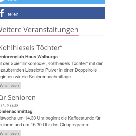
teilen
eitere Veranstaltungen
Kohlhiesels Töchter“
eniorenclub Haus Walburga
t der Spielfilmkomödie „Kohlhiesels Töchter“ mit der
zaubernden Lieselotte Pulver in einer Doppelrolle
ginnen wir die Seniorennachmittage ...
eiter lesen
ür Senioren
.11.19 14:30
pielenachmittag
ttwochs um 14.30 Uhr beginnt die Kaffeestunde für
enioren und um 15.30 Uhr das Clubprogramm
eiter lesen