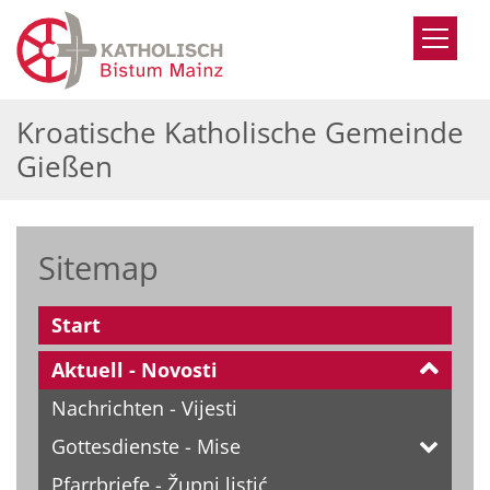
Zum Inhalt springen
Kroatische Katholische Gemeinde
Gießen
Sitemap
Start
Aktuell - Novosti
Nachrichten - Vijesti
Gottesdienste - Mise
Pfarrbriefe - Župni listić