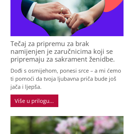
Tečaj za pripremu za brak
namijenjen je zaručnicima koji se
pripremaju za sakrament ženidbe.
Dođi s osmijehom, ponesi srce – a mi ćemo
ti pomoći da tvoja ljubavna priča bude još
jača i ljepša.
Više u prilogu...