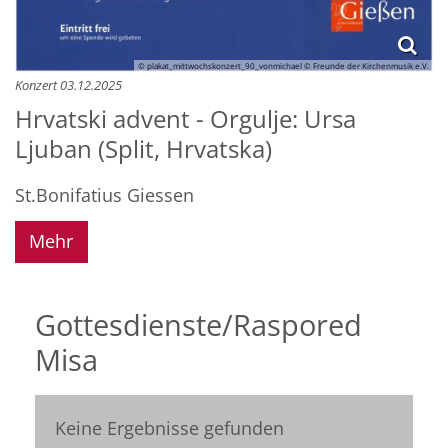
© plakat_mittwochskonzert_90_vonmichael © Freunde der Kirchenmusik e.V.
Konzert 03.12.2025
Hrvatski advent - Orgulje: Ursa
Ljuban (Split, Hrvatska)
St.Bonifatius Giessen
Mehr
Gottesdienste/Raspored
Misa
Keine Ergebnisse gefunden