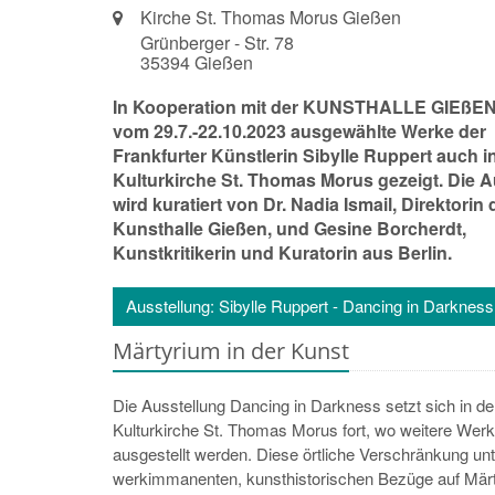
bzw.
Ort:
Kirche St. Thomas Morus Gießen
Nummer:
Grünberger - Str. 78
35394
Gießen
In Kooperation mit der KUNSTHALLE GIEßE
vom 29.7.-22.10.2023 ausgewählte Werke der
Frankfurter Künstlerin Sibylle Ruppert auch i
Kulturkirche St. Thomas Morus gezeigt. Die A
wird kuratiert von Dr. Nadia Ismail, Direktorin 
Kunsthalle Gießen, und Gesine Borcherdt,
Kunstkritikerin und Kuratorin aus Berlin.
Ausstellung: Sibylle Ruppert - Dancing in Darkness
Märtyrium in der Kunst
Die Ausstellung Dancing in Darkness setzt sich in d
Kulturkirche St. Thomas Morus fort, wo weitere Werk
ausgestellt werden. Diese örtliche Verschränkung unte
werkimmanenten, kunsthistorischen Bezüge auf Märt