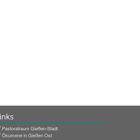
inks
Pastoralraum Gießen-Stadt
Ökumene in Gießen Ost