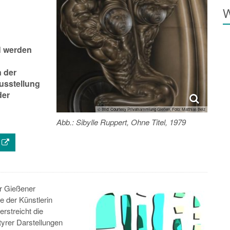
W
N werden
n der
usstellung
der
© Bild: Courtesy Privatsammlung Gießen, Foto: Matthias Belz
Abb.: Sibylle Ruppert, Ohne Titel, 1979
er Gießener
e der Künstlerin
rstreicht die
yrer Darstellungen