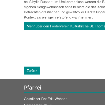
bei Sibylle Ruppert. Im Umkehrschluss werden die Be
eigenen Sehgewohnheiten sensibilisiert, die das selb
Betrachten drastischer und gewaltvoller Darstellunge
Kontext als weniger verstörend wahrnehmen.
Mehr über den Förderverein Kulturkirche St. Thom
Zurück
Pfarrei
Geistlicher Rat
Erik
Wehner
Grünberger Str. 80