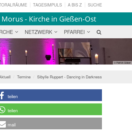
TORALRÄUME
TAGESIMPULS
A BIS Z
SUCHE
 Morus - Kirche in Gießen-Ost
IRCHE
NETZWERK
PFARREI
© Patrick Gläser
Aktuell
Termine
Sibylle Ruppert - Dancing in Darkness
teilen
teilen
mail