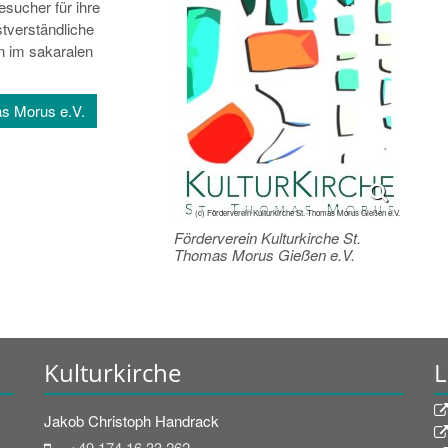
sucher für ihre
stverständliche
n im sakaralen
as Morus e.V.
(c) Förderverein Kulturkirche St. Thomas Morus Gießen e.V.
Förderverein Kulturkirche St.
Thomas Morus Gießen e.V.
Kulturkirche
L
Jakob
Christoph
Handrack
+49 174 16 33 262