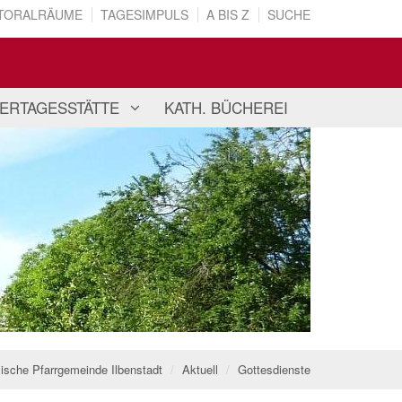
TORALRÄUME
TAGESIMPULS
A BIS Z
SUCHE
ERTAGESSTÄTTE
KATH. BÜCHEREI
lische Pfarrgemeinde Ilbenstadt
Aktuell
Gottesdienste