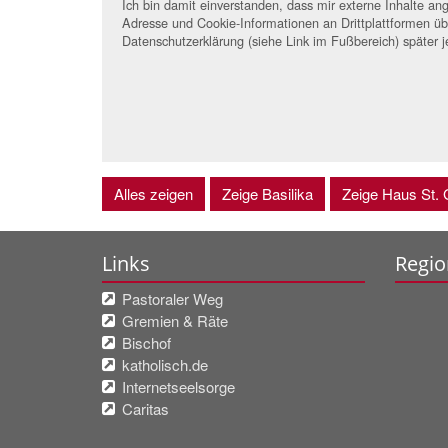
Ich bin damit einverstanden, dass mir externe Inhalte 
Adresse und Cookie-Informationen an Drittplattformen übe
Datenschutzerklärung (siehe Link im Fußbereich) später j
Alles zeigen
Zeige Basilika
Zeige Haus St. G
Links
Regio
Pastoraler Weg
Gremien & Räte
Bischof
katholisch.de
Internetseelsorge
Caritas