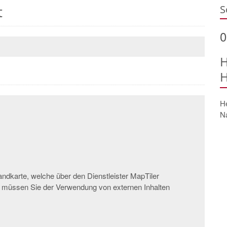
t
S
0
H
H
He
N
andkarte, welche über den Dienstleister MapTiler
n müssen Sie der Verwendung von externen Inhalten