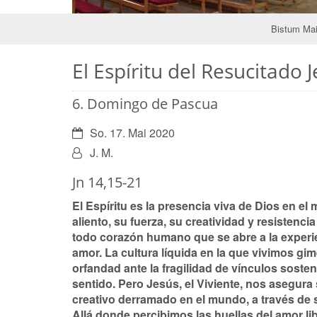
Bistum Ma
El Espíritu del Resucitado
6. Domingo de Pascua
Datum:
So. 17. Mai 2020
Von:
J. M.
Jn 14,15-21
El Espíritu es la presencia viva de Dios en el
aliento, su fuerza, su creativi­dad y resistenci
todo corazón humano que se abre a la experi
amor. La cultura líquida en la que vivimos gi
orfandad ante la fragilidad de vínculos soste
sentido. Pero Jesús, el Viviente, nos asegura
creativo derramado en el mundo, a través de s
Allá donde percibimos las huellas del amor lib