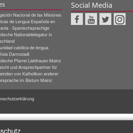
Social Media
es
gación Nacional de las Misiones
licas de Lengua Española en
ania - Spanischsprachige
lische Nationaldelegatur in
schland
nidad católica de lengua
ñola Darmstadt
lische Pfarrei Liebfrauen Mainz
sicht und Ansprechpartner für
inden von Katholiken anderer
ersprache im Bistum Mainz
nschutzerklärung
nschutz