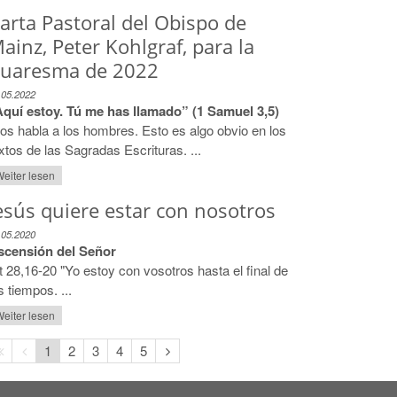
arta Pastoral del Obispo de
ainz, Peter Kohlgraf, para la
uaresma de 2022
.05.2022
Aquí estoy. Tú me has llamado” (1 Samuel 3,5)
os habla a los hombres. Esto es algo obvio en los
xtos de las Sagradas Escrituras. ...
eiter lesen
esús quiere estar con nosotros
.05.2020
scensión del Señor
 28,16-20 "Yo estoy con vosotros hasta el final de
s tiempos. ...
eiter lesen
Erste
Vorherige
Nächste
1
2
3
4
5
Seite
Seite
Seite