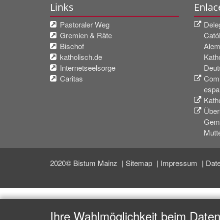
Links
Enlac
Pastoraler Weg
Dele
Gremien & Räte
Cató
Bischof
Alem
katholisch.de
Katho
Internetseelsorge
Deut
Caritas
Comu
espa
Katho
Über
Geme
Mutt
2020© Bistum Mainz
Sitemap
Impressum
Date
Ihre Wahlmöglichkeit beim Date