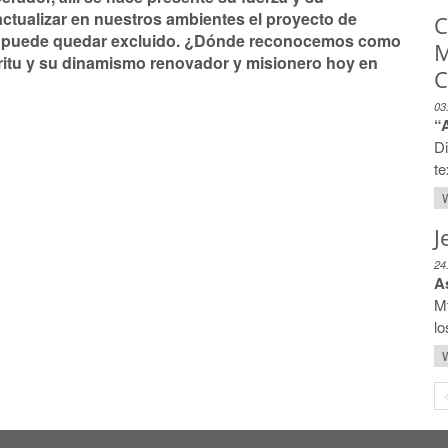
ctualizar en nuestros ambientes el proyecto de
C
die puede quedar excluido. ¿Dónde reconocemos como
M
íritu y su dinamismo renovador y misionero hoy en
C
03
“
Di
te
W
J
24
A
Mt
lo
W