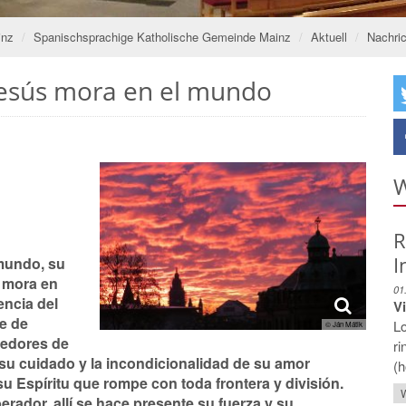
inz
Spanischsprachige Katholische Gemeinde Mainz
Aktuell
Nachri
 Jesús mora en el mundo
W
R
I
 mundo, su
a mora en
01
encia del
V
me de
Lo
© Ján Mátik
nedores de
ri
 su cuidado y la incondicionalidad de su amor
(h
u Espíritu que rompe con toda frontera y división.
W
e­rador, allí se hace presente su fuerza y su