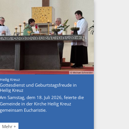
© Michael Schneider
:
Heilig Kreuz
Gottesdienst und Geburtstagsfreude in
Heilig Kreuz
Am Samstag, dem 18. Juli 2026, feierte die
Gemeinde in der Kirche Heilig Kreuz
gemeinsam Eucharistie.
Mehr +