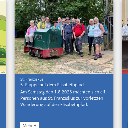
nbach
© Barbara Berghofer
:
St. Franziskus
5. Etappe auf dem Elisabethpfad
Am Samstag den 1.8.2026 machten sich elf
Personen aus St. Franziskus zur vorletzten
Wanderung auf den Elisabethpfad.
Mehr +