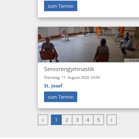
zum Termin
(c) Heike W
Seniorengymnastik
Dienstag, 11. August 2026 10:00
St. Josef
zum Termin
Vorherige Seite
Nächste Seit
1
2
3
4
5