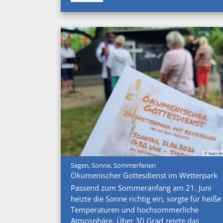
© Sven He
:
Segen, Sonne, Sommerferien
Ökumenischer Gottesdienst im Wetterpark
Passend zum Sommeranfang am 21. Juni
heizte die Sonne richtig ein, sorgte für heiße
Temperaturen und hochsommerliche
Atmosphäre. Über 30 Grad zeigte das