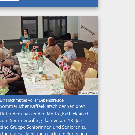
© Lesley Wilson
:
Ein Nachmittag voller Lebensfreude
Sommerlicher Kaffeeklatsch der Senioren
Unter dem passenden Motto „Kaffeeklatsch
zum Sommeranfang“ kamen am 18. Juni
eine Gruppe Seniorinnen und Senioren zu
einem geselligen und rundum gelungenen