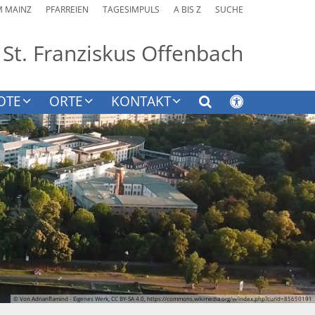
M MAINZ
PFARREIEN
TAGESIMPULS
A BIS Z
SUCHE
 St. Franziskus Offenbach
OTE
ORTE
KONTAKT
© Von Adrianflamind - Eigenes Werk, CC BY-SA 4.0, https://commons.wikimedia.org/w/index.php?curid=85650191