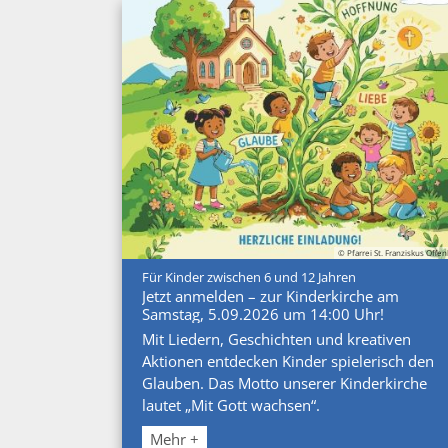
© Pfarrei St. Franziskus Offe
:
Für Kinder zwischen 6 und 12 Jahren
Jetzt anmelden – zur Kinderkirche am
Samstag, 5.09.2026 um 14:00 Uhr!
Mit Liedern, Geschichten und kreativen
Aktionen entdecken Kinder spielerisch den
Glauben. Das Motto unserer Kinderkirche
lautet „Mit Gott wachsen“.
Mehr +