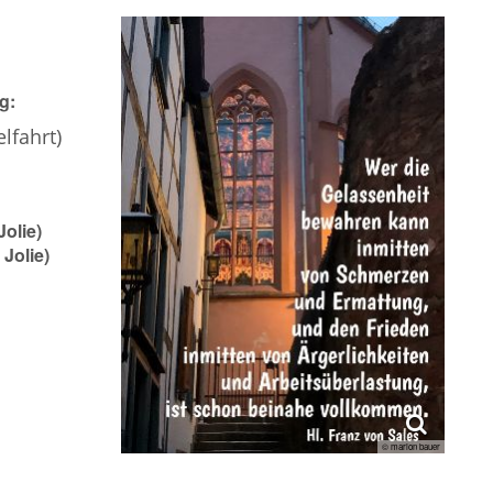
g:
lfahrt)
Jolie)
 Jolie)
© marion bauer