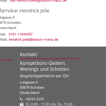
Mail:
karl-heinrich.stein@bistum-mainz.de
farrvikar
Hendrick
Jolie
ohgasse 6
3679
Schotten
eutschland
bil:
0151-11644357
Mail:
hendrick.jolie@bistum-mainz.de
Kontakt
Kontaktbüro Gedern,
Wenings und Schotten
Ansprechpartnerin vor Ort
Lohgasse 6
63679
Schotten
Deutschland
06044 2239
Di, 9.00 - 11.00 Uhr, Do, 15.30 -