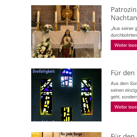
Patrozin
Nachta
„Aus seiner 
durchbohrten
Weiter les
Für den
Aus dem Sonn
seinen einzig
geht, sondern
Weiter les
Für den