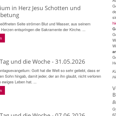
A
G
ium in Herz Jesu Schotten und
d
nbetung
s
hi
geöffneten Seite strömen Blut und Wasser, aus seinem
G
 Herzen entspringen die Sakramente der Kirche. ...
G
en
W
Wi
a
Go
 Tag und die Woche - 31.05.2026
He
tagsevangelium: Gott hat die Welt so sehr geliebt, dass er
Ka
en Sohn hingab, damit jeder, der an ihn glaubt, nicht verloren
He
 ewiges Leben hat. ...
V
en
B
B
G
 Tag und die Woche - 07.06.2026
6