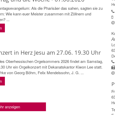
H
tagsevangelium: Als die Pharisäer das sahen, sagten sie zu
rn: Wie kann euer Meister zusammen mit Zöllnern und
n? ...
en
K
A
L
6
zert in Herz Jesu am 27.06. 19.30 Uhr
D
es Oberhessischen Orgelsommers 2026 findet am Samstag,
.30 Uhr ein Orgelkonzert mit Dekanatskantor Kiwon Lee statt.
ke von Georg Böhm, Felix Mendelssohn, J. G. ...
en
P
Fr
6
H
hr anzeigen
Te