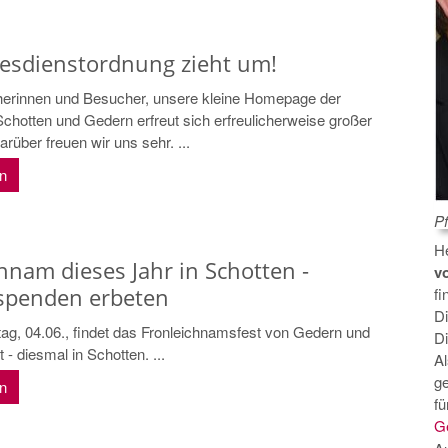
tesdienstordnung zieht um!
erinnen und Besucher, unsere kleine Homepage der
hotten und Gedern erfreut sich erfreulicherweise großer
arüber freuen wir uns sehr. ...
en
Pf
H
hnam dieses Jahr in Schotten -
v
penden erbeten
fi
D
g, 04.06., findet das Fronleichnamsfest von Gedern und
Di
 - diesmal in Schotten. ...
A
g
en
fü
G