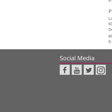
E-
P
L
6
D
Mo
E-
Social Media