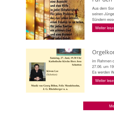
Aus dem Sonn
seinen Jünge
Sündern esse
Weiter les
Orgelkon
im Rahmen d
27.06. um 19
Es werden Wr
Weiter les
Me