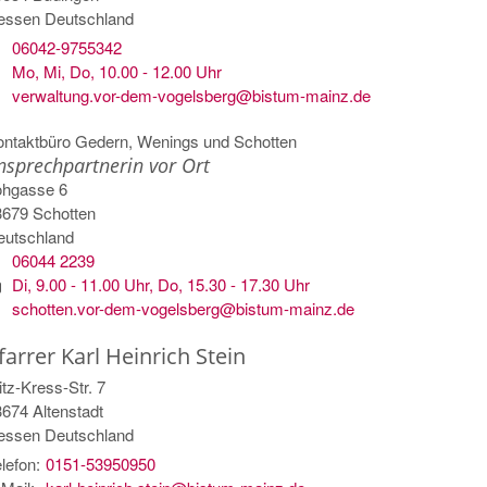
essen
Deutschland
06042-9755342
Mo, Mi, Do, 10.00 - 12.00 Uhr
verwaltung.vor-dem-vogelsberg@bistum-mainz.de
ontaktbüro Gedern, Wenings und Schotten
nsprechpartnerin vor Ort
ohgasse 6
3679
Schotten
eutschland
06044 2239
Di, 9.00 - 11.00 Uhr, Do, 15.30 - 17.30 Uhr
schotten.vor-dem-vogelsberg@bistum-mainz.de
farrer
Karl Heinrich
Stein
itz-Kress-Str. 7
3674
Altenstadt
essen
Deutschland
lefon:
0151-53950950