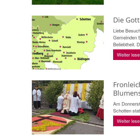
Die Got
Liebe Besuch
Gemeinden Sc
Beliebtheit. D
Weiter les
Fronleic
Blumens
Am Donnersta
Schotten statt
Weiter les