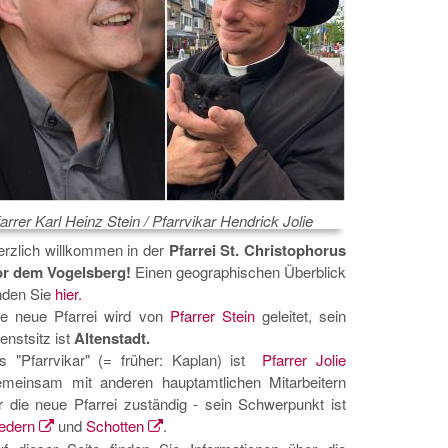
arrer Karl Heinz Stein / Pfarrvikar Hendrick Jolie
erzlich willkommen in der
Pfarrei St. Christophorus
or dem Vogelsberg!
Einen geographischen Überblick
nden Sie
hier.
ie neue Pfarrei wird von
Pfarrer Stein
geleitet, sein
enstsitz ist
Altenstadt.
ls "Pfarrvikar" (= früher: Kaplan) ist
Pfarrer Jolie
emeinsam mit anderen hauptamtlichen Mitarbeitern
r die neue Pfarrei zuständig - sein Schwerpunkt ist
edern
und
Schotten
.