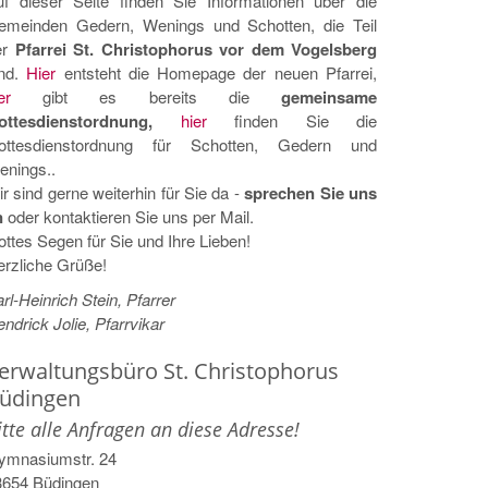
uf dieser Seite finden Sie Informationen über die
emeinden Gedern, Wenings und Schotten, die Teil
er
Pfarrei St. Christophorus vor dem Vogelsberg
ind.
Hier
entsteht die Homepage der neuen Pfarrei,
er
gibt es bereits die
gemeinsame
ottesdienstordnung,
hier
finden Sie die
ottesdienstordnung für Schotten, Gedern und
enings..
r sind gerne weiterhin für Sie da -
sprechen Sie uns
n
oder kontaktieren Sie uns per Mail.
ttes Segen für Sie und Ihre Lieben!
rzliche Grüße!
rl-Heinrich Stein, Pfarrer
ndrick Jolie, Pfarrvikar
erwaltungsbüro St. Christophorus
üdingen
itte alle Anfragen an diese Adresse!
ymnasiumstr. 24
3654
Büdingen