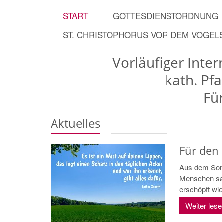
START
GOTTESDIENSTORDNUNG
ST. CHRISTOPHORUS VOR DEM VOGE
Vorläufiger Inte
kath. Pf
Fü
Aktuelles
Für den
Aus dem Sonn
Menschen sah
erschöpft wie
Weiter les