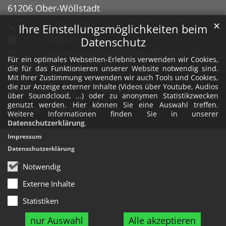
61206
Ober-Wöllstadt
06034/2239
✕
Ihre Einstellungsmöglichkeiten beim
06034/5013
Datenschutz
pfarrei.woellstadt@bistum-mainz.de
Für ein optimales Webseiten-Erlebnis verwenden wir Cookies,
die für das Funktionieren unserer Website notwendig sind.
Mit Ihrer Zustimmung verwenden wir auch Tools und Cookies,
die zur Anzeige externer Inhalte (Videos über Youtube, Audios
© Bistum Mainz
Impressum
über Soundcloud, ...) oder zu anonymen Statistikzwecken
genutzt werden. Hier können Sie eine Auswahl treffen.
Datenschutzerklärung
Weitere Informationen finden Sie in unserer
Datenschutzerklärung
.
Impressum
Datenschutzerklärung
Notwendig
Externe Inhalte
Statistiken
nur Auswahl
Alle akzeptieren