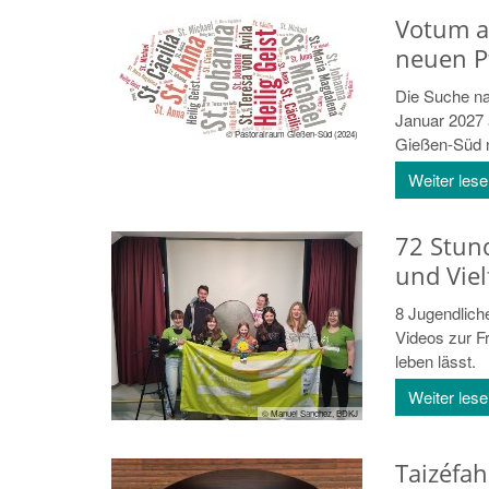
Votum a
neuen P
Die Suche na
Januar 2027 
© Pastoralraum Gießen-Süd (2024)
Gießen-Süd n
Weiter les
72 Stun
und Viel
8 Jugendlich
Videos zur F
leben lässt.
Weiter les
© Manuel Sanchez, BDKJ
Taizéfah