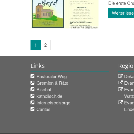
Die erste Ch
Weiter les
© Kerstin Rehberg-Schroth
1
2
Links
Regio
Pastoraler Weg
Deka
Gremien & Räte
Evan
Bischof
Evan
katholisch.de
Watz
Internetseelsorge
Evan
Caritas
Lind