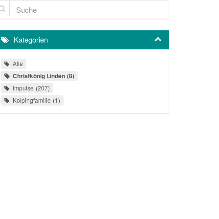
che
Kategorien
Alle
Christkönig Linden
8
Impulse
207
Kolpingfamilie
1