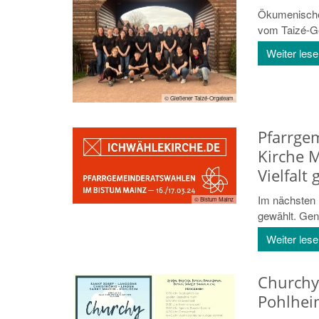
Ökumenische 
vom Taizé-G
Weiter les
© Gießener Taizé-Orgateam
Pfarrge
Kirche M
Vielfalt 
Im nächsten 
© Bistum Mainz
gewählt. Gen
Weiter les
Churchy
Pohlheim