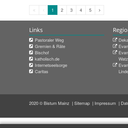
Erste
Vorherige
Nächste
1
2
3
4
5
Seite
Seite
Seite
Links
Regio
Pastoraler Weg
Deka
Gremien & Räte
Evan
Bischof
Evan
katholisch.de
Watz
Internetseelsorge
Evan
Caritas
Lind
2020 © Bistum Mainz
Sitemap
Impressum
Dat