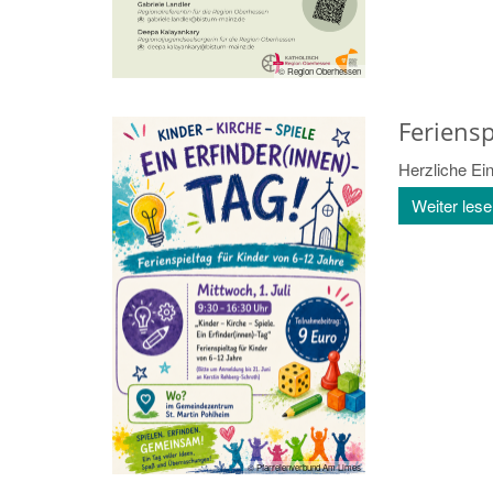
© Region Oberhessen
Feriensp
Herzliche Ei
Weiter les
© Pfarreienverbund Am Limes