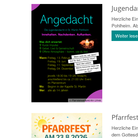
Jugenda
Herzliche Ei
Pohlheim. Ab 
Weiter les
© Pfarreienverbund Am Limes
Pfarrfes
Herzliche Ei
dem Gottesdi