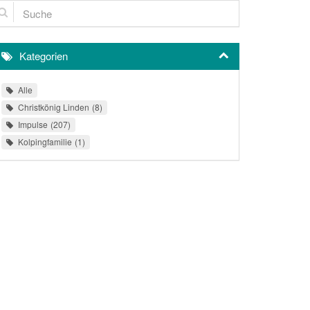
che
Kategorien
Alle
Christkönig Linden
8
Impulse
207
Kolpingfamilie
1