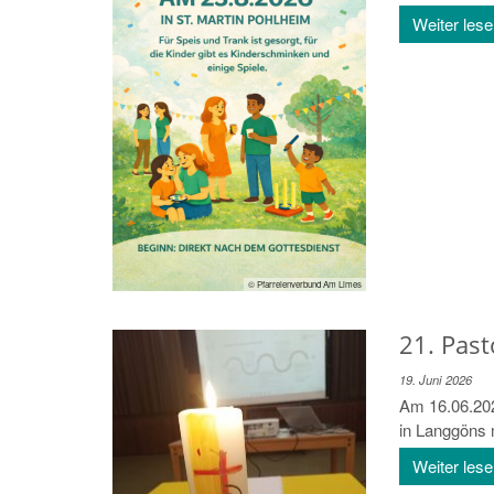
Weiter les
© Pfarreienverbund Am Limes
21. Pas
19. Juni 2026
Am 16.06.202
in Langgöns mi
Weiter les