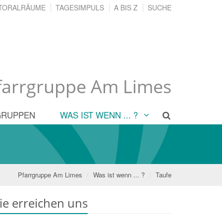
TORALRÄUME
TAGESIMPULS
A BIS Z
SUCHE
farrgruppe Am Limes
GRUPPEN
WAS IST WENN ... ?
Pfarrgruppe Am Limes
Was ist wenn ... ?
Taufe
ie erreichen uns