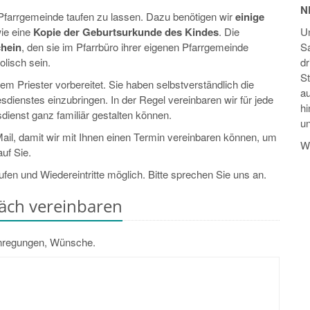
N
 Pfarrgemeinde taufen zu lassen. Dazu benötigen wir
einige
wie eine
Kopie der Geburtsurkunde des Kindes
. Die
Un
chein
, den sie im Pfarrbüro ihrer eigenen Pfarrgemeinde
S
olisch sein.
dr
St
 Priester vorbereitet. Sie haben selbstverständlich die
a
sdienstes einzubringen. In der Regel vereinbaren wir für jede
h
dienst ganz familiär gestalten können.
u
Mail, damit wir mit Ihnen einen Termin vereinbaren können, um
Wi
auf Sie.
en und Wiedereintritte möglich. Bitte sprechen Sie uns an.
räch vereinbaren
Anregungen, Wünsche.