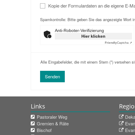
Kopie der Formulardaten an die eigene E-M
Spamkontrolle: Bitte geben Sie das angezeigte Wort i
Anti-Roboter-Verifizierung
Hier klicken
Friendly
Captcha ⇗
Alle Eingabefelder, die mit einem Stern (*) versehen sin
Links
Regio
Pastoraler Weg
Deka
Gremien & Räte
Evan
Bischof
Evan