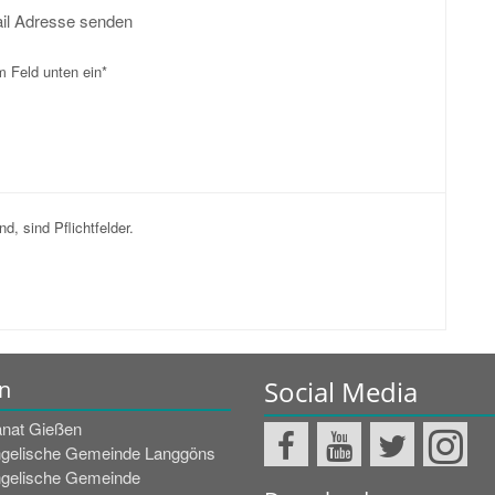
ail Adresse senden
m Feld unten ein*
d, sind Pflichtfelder.
Social Media
n
nat Gießen
gelische Gemeinde Langgöns
gelische Gemeinde