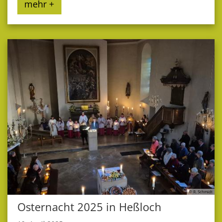
mehr +
© R. Schmidt
Osternacht 2025 in Heßloch