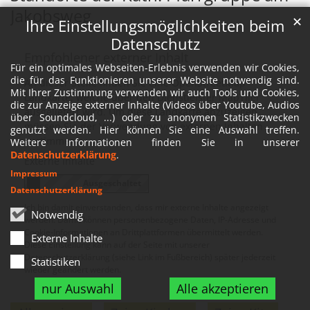
Jakobsweg
✕
Ihre Einstellungsmöglichkeiten beim
Datenschutz
Empfohlener externer Inhalt
Für ein optimales Webseiten-Erlebnis verwenden wir Cookies,
die für das Funktionieren unserer Website notwendig sind.
An dieser Stelle finden Sie eine OpenStreetMap
Mit Ihrer Zustimmung verwenden wir auch Tools und Cookies,
Landkarte, welche über den Dienstleister MapTiler
die zur Anzeige externer Inhalte (Videos über Youtube, Audios
ausgeliefert wird. Um diese Landkarte anzuzeigen
über Soundcloud, ...) oder zu anonymen Statistikzwecken
müssen Sie der Verwendung von externen Inhalten
genutzt werden. Hier können Sie eine Auswahl treffen.
zustimmen.
Weitere Informationen finden Sie in unserer
Datenschutzerklärung
.
Externe Inhalte
Impressum
Datenschutzerklärung
Ich bin damit einverstanden, dass mir externe Inhalte angezeigt
Notwendig
werden. Damit können personenbezogene Daten, IP-Adresse und
Cookie-Informationen an Drittplattformen übermittelt werden.
Externe Inhalte
Diese Einstellung kann auf der Seite mit unserer
Datenschutzerklärung (siehe Link im Fußbereich) später jederzeit
Statistiken
wieder geändert werden.
nur Auswahl
Alle akzeptieren