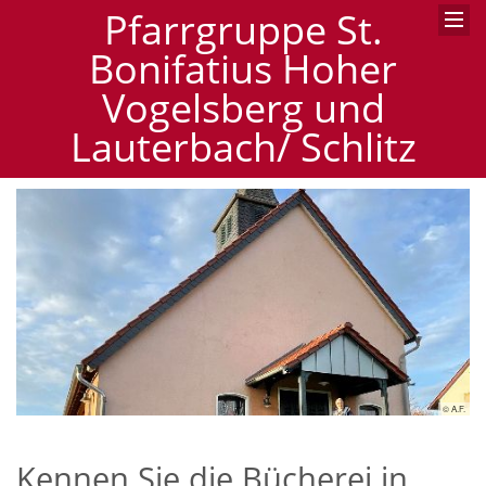
Pfarrgruppe St.
Bonifatius Hoher
Vogelsberg und
Lauterbach/ Schlitz
ühl
© A.F.
Kennen Sie die Bücherei in