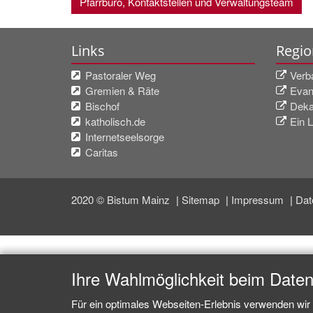
Pfarrbüro, Kontaktstellen und Verwaltungsteam
Links
Regio
Pastoraler Weg
Verb
Gremien & Räte
Evan
Bischof
Deka
katholisch.de
Ein L
Internetseelsorge
Caritas
2020 © Bistum Mainz
Sitemap
Impressum
Dat
Ihre Wahlmöglichkeit beim Date
Für ein optimales Webseiten-Erlebnis verwenden wir 