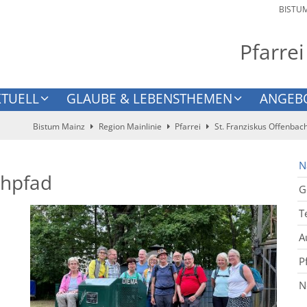
BISTU
Pfarrei
KTUELL
GLAUBE & LEBENSTHEMEN
ANGEB
Bistum Mainz
Region Mainlinie
Pfarrei
St. Franziskus Offenbac
N
thpfad
G
T
A
P
N