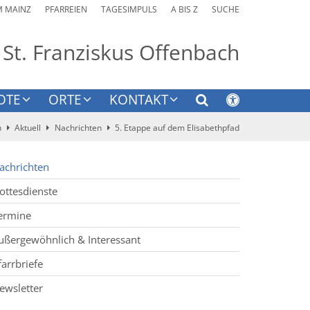
M MAINZ
PFARREIEN
TAGESIMPULS
A BIS Z
SUCHE
 St. Franziskus Offenbach
OTE
ORTE
KONTAKT
h
Aktuell
Nachrichten
5. Etappe auf dem Elisabethpfad
achrichten
ottesdienste
ermine
ußergewöhnlich & Interessant
farrbriefe
ewsletter