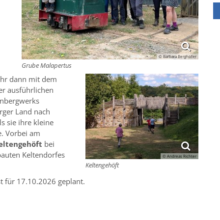
© Barbara Berghofer
Grube Malapertus
uhr dann mit dem
er ausführlichen
anbergwerks
rger Land nach
ls sie ihre kleine
e. Vorbei am
eltengehöft
bei
bauten Keltendorfes
© Andreas Richter
Keltengehöft
t für 17.10.2026 geplant.