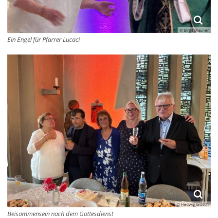
© Birgit Bräuner
Ein Engel für Pfarrer Lucaci
© Hedwig Jarosch
Beisammensein nach dem Gottesdienst