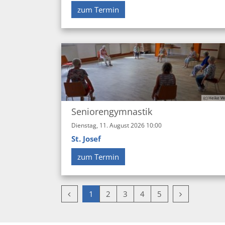
zum Termin
(c) Heike W
Seniorengymnastik
Dienstag, 11. August 2026 10:00
St. Josef
zum Termin
Vorherige Seite
Nächste Seit
1
2
3
4
5