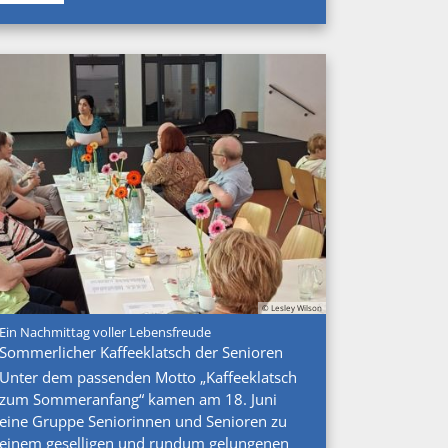
© Lesley Wilson
:
Ein Nachmittag voller Lebensfreude
Sommerlicher Kaffeeklatsch der Senioren
Unter dem passenden Motto „Kaffeeklatsch
zum Sommeranfang“ kamen am 18. Juni
eine Gruppe Seniorinnen und Senioren zu
einem geselligen und rundum gelungenen