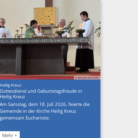
© Michael Schneider
:
Heilig Kreuz
Gottesdienst und Geburtstagsfreude in
Heilig Kreuz
Am Samstag, dem 18. Juli 2026, feierte die
Gemeinde in der Kirche Heilig Kreuz
gemeinsam Eucharistie.
Mehr +