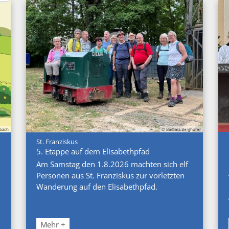
nbach
© Barbara Berghofer
:
St. Franziskus
5. Etappe auf dem Elisabethpfad
Am Samstag den 1.8.2026 machten sich elf
Personen aus St. Franziskus zur vorletzten
Wanderung auf den Elisabethpfad.
Mehr +