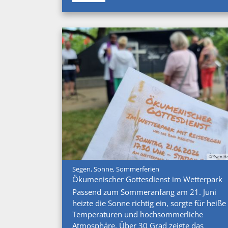
© Sven He
:
Segen, Sonne, Sommerferien
Ökumenischer Gottesdienst im Wetterpark
Passend zum Sommeranfang am 21. Juni
heizte die Sonne richtig ein, sorgte für heiße
Temperaturen und hochsommerliche
Atmosphäre. Über 30 Grad zeigte das