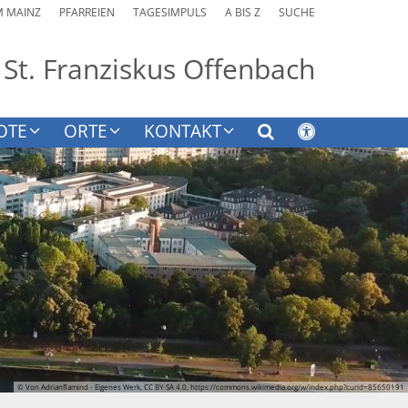
M MAINZ
PFARREIEN
TAGESIMPULS
A BIS Z
SUCHE
 St. Franziskus Offenbach
OTE
ORTE
KONTAKT
© Von Adrianflamind - Eigenes Werk, CC BY-SA 4.0, https://commons.wikimedia.org/w/index.php?curid=85650191