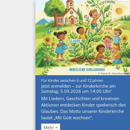
© Pfarrei St. Franziskus Offe
:
Für Kinder zwischen 6 und 12 Jahren
Jetzt anmelden – zur Kinderkirche am
Samstag, 5.09.2026 um 14:00 Uhr!
Mit Liedern, Geschichten und kreativen
Aktionen entdecken Kinder spielerisch den
Glauben. Das Motto unserer Kinderkirche
lautet „Mit Gott wachsen“.
Mehr +