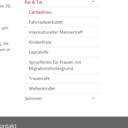
Rat & Tat
em 70.
Caritaskreis
Fahrradwerkstatt
d, um
Interkultureller Männertreff
KinderKiste
, sie
nen in
Leprahilfe
Sprachkreis für Frauen mit
Migrationshintergrund
Trauercafé
Weltenkinder
Senioren
ontakt