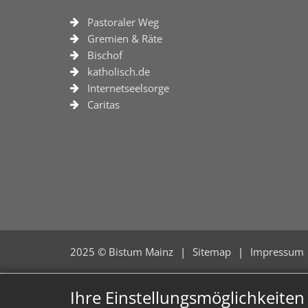
Pastoraler Weg
Gremien & Räte
Bischof
katholisch.de
Internetseelsorge
Caritas
2025 © Bistum Mainz
Sitemap
Impressum
Ihre Einstellungsmöglichkeite