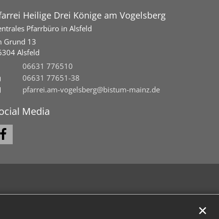
farrei Heilige Drei Könige am Vogelsberg
ntrales Pfarrbüro in Alsfeld
m Grund 13
6304
Alsfeld
06631 776510
06631 77651-38
pfarrei.am-vogelsberg@bistum-mainz.de
ocial Media
✕