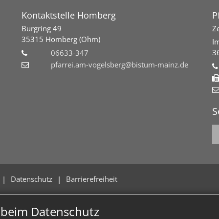
Kontaktstelle Homberg
P
Burgring 49
Ze
35315
Homberg (Ohm)
I
3
06633-347
pfarrei.am-vogelsberg@bistum-mainz.de
S
Datenschutz
Barrierefreiheit
n beim Datenschutz