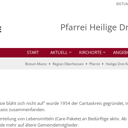
BISTU
Pfarrei Heilige 
START
AKTUELL
KIRCHORTE
ANGEB
Bistum Mainz
Region Oberhessen
Pfarrei
Heilige Drei 
sie bläht sich nicht auf" wurde 1954 der Caritaskreis gegründet, 
r Basis zusammenfanden.
erteilung von Lebensmitteln (Care-Pakete) an Bedürftige aktiv. A
inde mehr auf ältere Gemeindemitglieder.