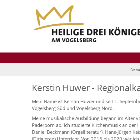
Zum Inhalt springen
Bist
Kerstin Huwer - Regionalk
Mein Name ist Kerstin Huwer und seit 1. Septembe
Vogelsberg-Süd und Vogelsberg-Nord.
Meine musikalische Ausbildung begann im Alter vo
Paderborn ab. Ich studierte Kirchenmusik an der 
Daniel Beckmann (Orgelliteratur), Hans-Jürgen Kai
(Dirigieren) Unterricht. Von 2016 bis 2020 war i