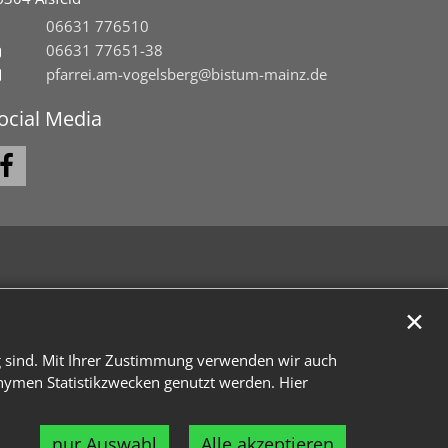
06631 776510
06631 77651-38
pfarrei.am-vogelsberg@bistum-mainz.de
ocial Media
✕
g sind. Mit Ihrer Zustimmung verwenden wir auch
onymen Statistikzwecken genutzt werden. Hier
nur Auswahl
Alle akzeptieren