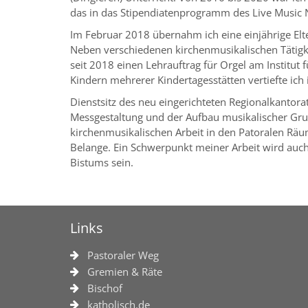
das in das Stipendiatenprogramm des Live Musi
Im Februar 2018 übernahm ich eine einjährige Elte
Neben verschiedenen kirchenmusikalischen Tätigke
seit 2018 einen Lehrauftrag für Orgel am Institut
Kindern mehrerer Kindertagesstätten vertiefte ich
Dienstsitz des neu eingerichteten Regionalkantorats
Messgestaltung und der Aufbau musikalischer Grup
kirchenmusikalischen Arbeit in den Patoralen Räu
Belange. Ein Schwerpunkt meiner Arbeit wird auc
Bistums sein.
Links
Pastoraler Weg
Gremien & Räte
Bischof
katholisch.de