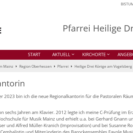
BISTU
Pfarrei Heilige 
START
AKTUELL
KIRCHORTE
ANGEB
um Mainz
Region Oberhessen
Pfarrei
Heilige Drei Könige am Vogelsberg
antorin
r 2023 bin ich die neue Regionalkantorin für die Pastoralen Räu
n sechs Jahren am Klavier. 2012 legte ich meine C-Prüfung im E
Hochschule für Musik Mainz und erhielt u.a. bei Gerhard Gnann u
ser und Alfred Müller-Kranich (Improvisation) und bei Susanne R
ch Cembalistin und Mitgründerin des Barockensembles Favole Music