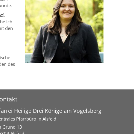
wurde.
z).
be ich
mit den
ische
den des
ontakt
farrei Heilige Drei Könige am Vogelsberg
ntrales Pfarrbüro in Alsfeld
m Grund 13
6304
Alsfeld