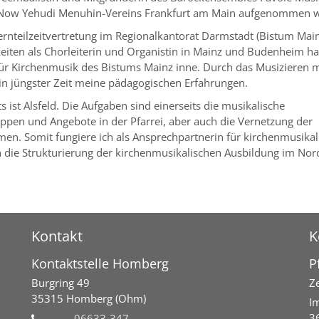
c Now Yehudi Menuhin-Vereins Frankfurt am Main aufgenommen 
rnteilzeitvertretung im Regionalkantorat Darmstadt (Bistum Main
iten als Chorleiterin und Organistin in Mainz und Budenheim ha
 für Kirchenmusik des Bistums Mainz inne. Durch das Musizieren 
 in jüngster Zeit meine pädagogischen Erfahrungen.
 ist Alsfeld. Die Aufgaben sind einerseits die musikalische
pen und Angebote in der Pfarrei, aber auch die Vernetzung der
men. Somit fungiere ich als Ansprechpartnerin für kirchenmusikal
h die Strukturierung der kirchenmusikalischen Ausbildung im Nor
Kontakt
K
Kontaktstelle Homberg
P
Burgring 49
Ze
35315
Homberg (Ohm)
I
3
06633-347