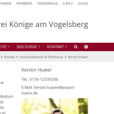
M MAINZ
PFARREIEN
TAGESIMPULS
A BIS Z
SUCHE
Drei Könige am Vogelsberg
OTE
SEELSORGE
KONTAKT
Kontakt
Ansprechpartner & Pfarrbüros
Kerstin Huwer
Kerstin Huwer
Tel.: 0176-12539286
me
E-Mail: kerstin.huwer@bistum-
mainz.de
rzbistum
nd
ohn
ali,