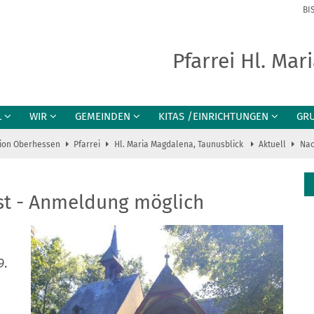
BI
Pfarrei Hl. Ma
L
WIR
GEMEINDEN
KITAS /EINRICHTUNGEN
GR
ion Oberhessen
Pfarrei
Hl. Maria Magdalena, Taunusblick
Aktuell
Nac
ust - Anmeldung möglich
9.