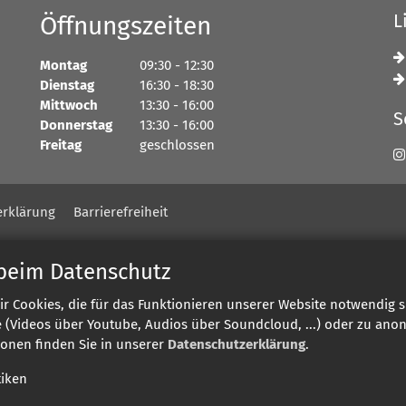
L
Öffnungszeiten
Montag
09:30
-
12:30
Dienstag
16:30
-
18:30
Mittwoch
13:30
-
16:00
S
Donnerstag
13:30
-
16:00
Freitag
geschlossen
erklärung
Barrierefreiheit
 beim Datenschutz
ir Cookies, die für das Funktionieren unserer Website notwendig 
te (Videos über Youtube, Audios über Soundcloud, ...) oder zu an
ionen finden Sie in unserer
Datenschutzerklärung
.
tiken