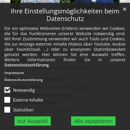
✕
Ihre Einstellungsmöglichkeiten beim
Kontaktstelle Sankt Bonifatius, Bad
Datenschutz
Nauheim
Für ein optimales Webseiten-Erlebnis verwenden wir Cookies,
die für das Funktionieren unserer Website notwendig sind.
Zanderstraße 13
Mit Ihrer Zustimmung verwenden wir auch Tools und Cookies,
61231
Bad Nauheim
die zur Anzeige externer Inhalte (Videos über Youtube, Audios
über Soundcloud, ...) oder zu anonymen Statistikzwecken
Telefon:
+49 6032 935011
genutzt werden. Hier können Sie eine Auswahl treffen.
E-Mail:
heiliger-bardo.wetterau-
Weitere Informationen finden Sie in unserer
Datenschutzerklärung
.
nord@bistum-mainz.de
Impressum
Pfarrsekretärinnen:
Datenschutzerklärung
Andrea Riedl und Martina Christof
Notwendig
Öffnungszeiten für den
Externe Inhalte
Publikumsverkehr:
Statistiken
Dienstag 14:30-16:30 Uhr
Freitag 09:00-11:00 Uhr
nur Auswahl
Alle akzeptieren