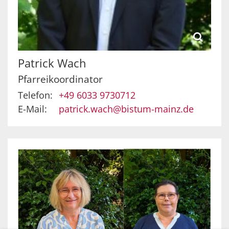
Patrick
Wach
Pfarreikoordinator
Telefon:
+49 6033 9730712
E-Mail:
patrick.wach@bistum-mainz.de