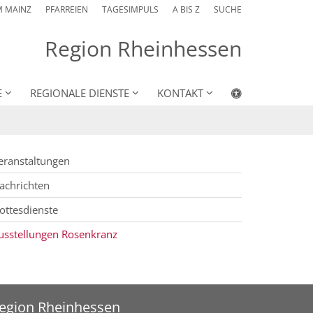
M MAINZ
PFARREIEN
TAGESIMPULS
A BIS Z
SUCHE
Region Rheinhessen
E
REGIONALE DIENSTE
KONTAKT
eranstaltungen
achrichten
ottesdienste
usstellungen Rosenkranz
egion Rheinhessen