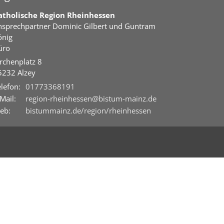
atholische Region Rheinhessen
nsprechpartner
Dominic Gilbert
und Guntram
önig
üro
rchenplatz 8
5232
Alzey
lefon:
01773368191
Mail:
region-rheinhessen@bistum-mainz.de
eb:
bistummainz.de/region/rheinhessen