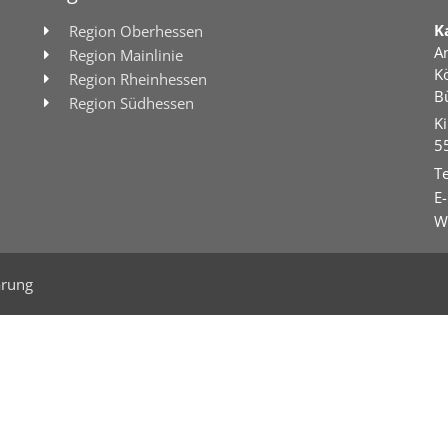
K
Region Oberhessen
A
Region Mainlinie
K
Region Rheinhessen
B
Region Südhessen
Ki
5
Te
E-
W
ärung