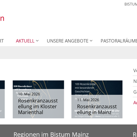
BISTU
RT
AKTUELL
UNSERE ANGEBOTE
PASTORALRÄUM
V
N
G
10. Mai 2026
Rosenkranzausst
11. Mai 2026
A
ellung im Kloster
Rosenkranzausst
Marienthal
ellung in Mainz
Regionen im Bistum Mainz
R