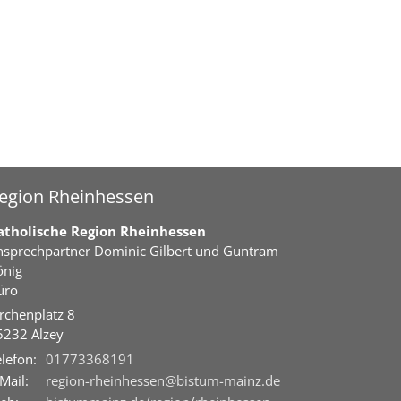
egion Rheinhessen
atholische Region Rheinhessen
nsprechpartner
Dominic Gilbert
und Guntram
önig
üro
rchenplatz 8
5232
Alzey
lefon:
01773368191
Mail:
region-rheinhessen@bistum-mainz.de