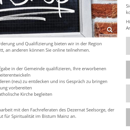
S
k
Hi
An
© pixabay.com
rderung und Qualifizierung bieten wir in der Region
att, an anderen können Sie online teilnehmen.
fgabe in der Gemeinde qualifizieren, Ihre erworbenen
weiterentwickeln
deren (neu) zu entdecken und ins Gespräch zu bringen
mung vorbereiten
tholische Kirche begleiten
arbeit mit den Fachreferaten des Dezernat Seelsorge, der
 für Spiritualität im Bistum Mainz an.