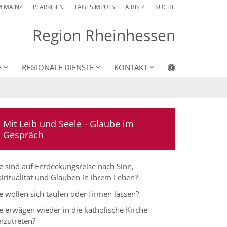
M MAINZ
PFARREIEN
TAGESIMPULS
A BIS Z
SUCHE
Region Rheinhessen
E
REGIONALE DIENSTE
KONTAKT
Mit Leib und Seele - Glaube im
Gespräch
e sind auf Entdeckungsreise nach Sinn,
iritualität und Glauben in ihrem Leben?
e wollen sich taufen oder firmen lassen?
e erwägen wieder in die katholische Kirche
nzutreten?