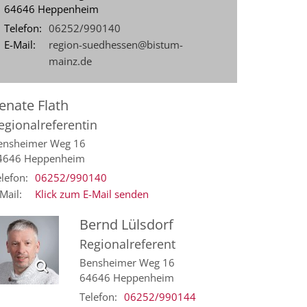
64646
Heppenheim
Telefon:
06252/990140
E-Mail:
region-suedhessen@bistum-
mainz.de
enate
Flath
egionalreferentin
ensheimer Weg 16
4646
Heppenheim
lefon:
06252/990140
Mail:
Klick zum E-Mail senden
Bernd
Lülsdorf
Regionalreferent
Bensheimer Weg 16
64646
Heppenheim
Telefon:
06252/990144