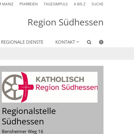
M MAINZ
PFARREIEN
TAGESIMPULS
A BIS Z
SUCHE
Region Südhessen
REGIONALE DIENSTE
KONTAKT
Regionalstelle
Südhessen
Bensheimer Weg 16