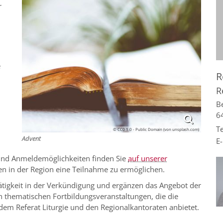
r
e
R
R
B
6
Te
© CC0 1.0 - Public Domain (von unsplash.com)
Advent
E-
nd Anmeldemöglichkeiten finden Sie
auf unserer
allen in der Region eine Teilnahme zu ermöglichen.
Tätigkeit in der Verkündigung und ergänzen das Angebot der
 thematischen Fortbildungsveranstaltungen, die die
em Referat Liturgie und den Regionalkantoraten anbietet.