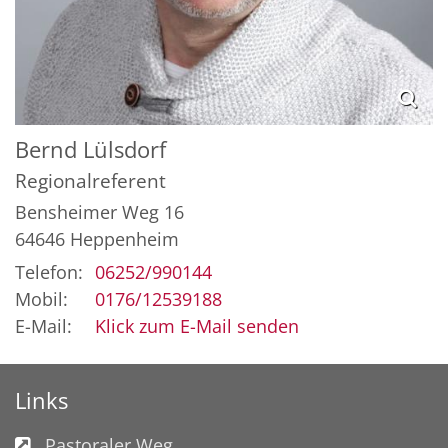
Bernd
Lülsdorf
Regionalreferent
Bensheimer Weg 16
64646
Heppenheim
Telefon:
06252/990144
Mobil:
0176/12539188
E-Mail:
Klick zum E-Mail senden
Links
Pastoraler Weg