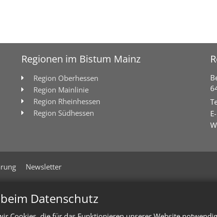
Regionen im Bistum Mainz
R
B
Region Oberhessen
6
Region Mainlinie
Region Rheinhessen
Te
Region Südhessen
E-
W
ärung
Newsletter
n beim Datenschutz
ir Cookies, die für das Funktionieren unserer Website notwendi