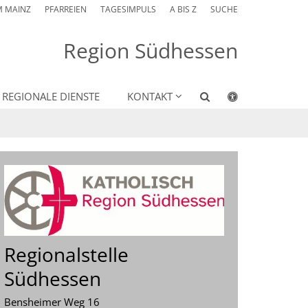
M MAINZ
PFARREIEN
TAGESIMPULS
A BIS Z
SUCHE
Region Südhessen
REGIONALE DIENSTE
KONTAKT
Regionalstelle
Südhessen
Bensheimer Weg 16