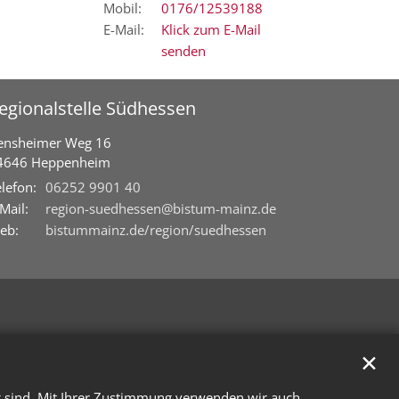
Mobil:
0176/12539188
E-Mail:
Klick zum E-Mail
senden
egionalstelle Südhessen
ensheimer Weg 16
4646
Heppenheim
lefon:
06252 9901 40
Mail:
region-suedhessen@bistum-mainz.de
eb:
bistummainz.de/region/suedhessen
✕
g sind. Mit Ihrer Zustimmung verwenden wir auch