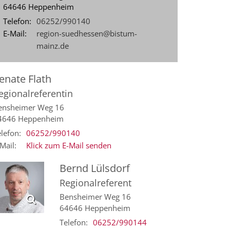
64646
Heppenheim
Telefon:
06252/990140
E-Mail:
region-suedhessen@bistum-
mainz.de
enate
Flath
egionalreferentin
ensheimer Weg 16
4646
Heppenheim
lefon:
06252/990140
Mail:
Klick zum E-Mail senden
Bernd
Lülsdorf
Regionalreferent
Bensheimer Weg 16
64646
Heppenheim
Telefon:
06252/990144