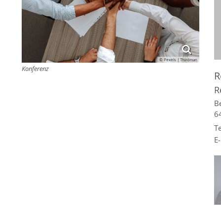
© Pexels | Thirdman
Konferenz
R
R
B
6
Te
E-