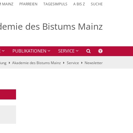
M MAINZ
PFARREIEN
TAGESIMPULS
A BIS Z
SUCHE
emie des Bistums Mainz
E
PUBLIKATIONEN
SERVICE
dung
Akademie des Bistums Mainz
Service
Newsletter