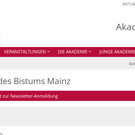
BISTU
Akad
VERANSTALTUNGEN
DIE AKADEMIE
JUNGE AKADEMI
Bil
des Bistums Mainz
kt zur Newsletter-Anmeldung