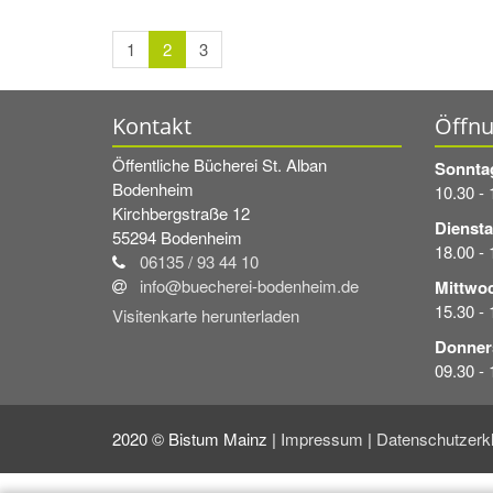
1
2
3
Kontakt
Öffnu
Öffentliche Bücherei St. Alban
Sonnta
Bodenheim
10.30 - 
Kirchbergstraße 12
Diensta
55294
Bodenheim
18.00 - 
06135 / 93 44 10
info@buecherei-bodenheim.de
Mittwo
15.30 - 
Visitenkarte herunterladen
Donner
09.30 -
2020 © Bistum Mainz |
Impressum
|
Datenschutzerk