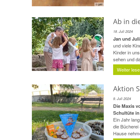
© gabi
Ab in die
18. Juli 2024
Jan und Juli
und viele Kin
Kinder in un
sehen und daz
Weiter les
© eh
Aktion S
9. Juli 2024
Die Maxis v
Schultüte i
Ein Jahr lan
die Bücherei
Hause nehmen