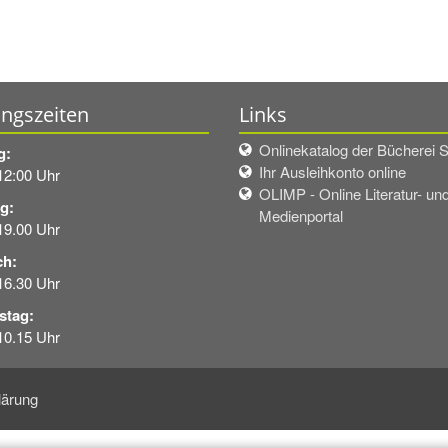
ngszeiten
Links
Onlinekatalog der Bücherei S
g:
Ihr Ausleihkonto online
12:00 Uhr
OLIMP - Online Literatur- un
g:
Medienportal
19.00 Uhr
ch:
16.30 Uhr
stag:
 10.15 Uhr
lärung