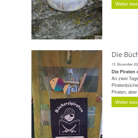
Weiter les
© gb
Die Büc
13. November 20
Die Piraten 
An zwei Tage
Piratenbücher
Piraten, aber
Weiter les