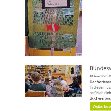
© gb
Bundesw
18. November 20
Der Vorlese
In diesem Ja
natürlich nic
© gb
Bücherei aus 
Weiter les