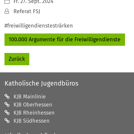
Datum:
Fr. 27. Sept. 2024
Von:
Referat FSJ
#freiwilligendienstesträrken
100.000 Argumente für die Freiwilligendienste
Zurück
Katholische Jugendbüros
KJB Mainlinie
KJB Oberhessen
KJB Rheinhessen
KJB Südhessen