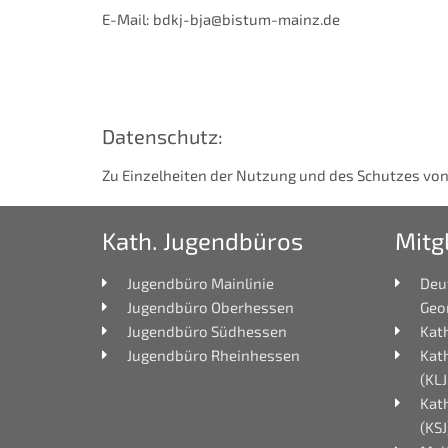
E-Mail: bdkj-bja@bistum-mainz.de
Datenschutz:
Zu Einzelheiten der Nutzung und des Schutzes von
Kath. Jugendbüros
Mitg
Jugendbüro Mainlinie
Deu
Jugendbüro Oberhessen
Geo
Jugendbüro Südhessen
Kath
Jugendbüro Rheinhessen
Kat
(KLJ
Kat
(KSJ