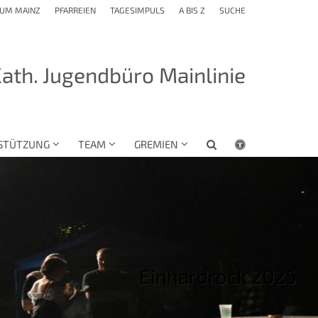
TUM MAINZ
PFARREIEN
TAGESIMPULS
A BIS Z
SUCHE
ath. Jugendbüro Mainlinie
STÜTZUNG
TEAM
GREMIEN
Einhardrock 2025