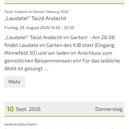
Datum: 28. August 2026
:
Taizé-Andacht im Kloster Dieburg 2026
„Laudate!“ Taizé Andacht
Freitag, 28. August 2026 19:30 - 20:30
„Laudate!“ Taizé Andacht im Garten! - Am 28.08.
findet Laudate im Garten des KJB statt (Eingang
Minnefeld 30) und wir laden im Anschluss zum
gemütlichen Beisammensein ein! Für das leibliche
Wohl ist gesorgt. ...
Mehr
10
Sept. 2026
Donnerstag
Datum: 10. September 2026
:
Gedenkstättenfahrt