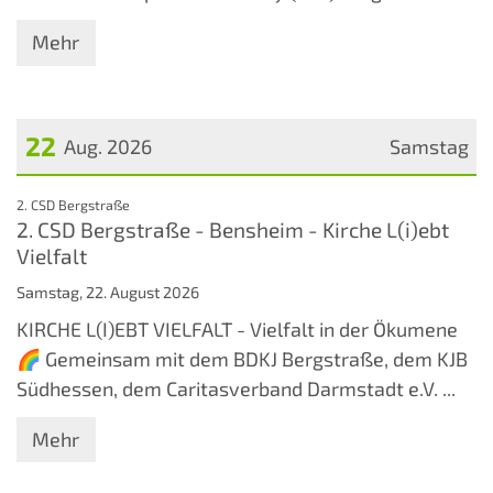
Mehr
22
Aug. 2026
Samstag
Datum: 22. August 2026
:
2. CSD Bergstraße
2. CSD Bergstraße - Bensheim - Kirche L(i)ebt
Vielfalt
Samstag, 22. August 2026
KIRCHE L(I)EBT VIELFALT - Vielfalt in der Ökumene
🌈 Gemeinsam mit dem BDKJ Bergstraße, dem KJB
Südhessen, dem Caritasverband Darmstadt e.V. ...
Mehr