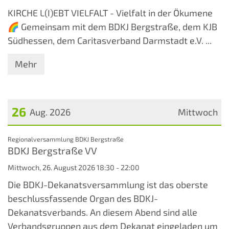
KIRCHE L(I)EBT VIELFALT - Vielfalt in der Ökumene
🌈 Gemeinsam mit dem BDKJ Bergstraße, dem KJB
Südhessen, dem Caritasverband Darmstadt e.V. ...
Mehr
26
Aug. 2026
Mittwoch
Datum: 26. August 2026
:
Regionalversammlung BDKJ Bergstraße
BDKJ Bergstraße VV
Mittwoch, 26. August 2026 18:30 - 22:00
Die BDKJ-Dekanatsversammlung ist das oberste
beschlussfassende Organ des BDKJ-
Dekanatsverbands. An diesem Abend sind alle
Verbandsgruppen aus dem Dekanat eingeladen um