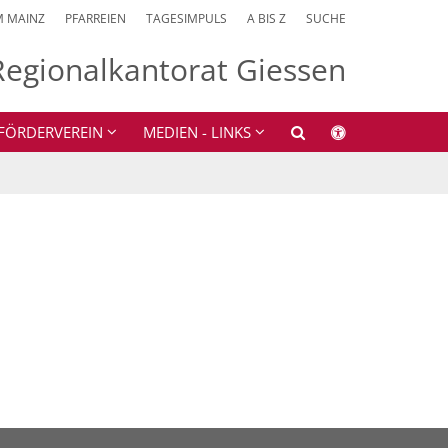
M MAINZ
PFARREIEN
TAGESIMPULS
A BIS Z
SUCHE
Regionalkantorat Giessen
FÖRDERVEREIN
MEDIEN - LINKS