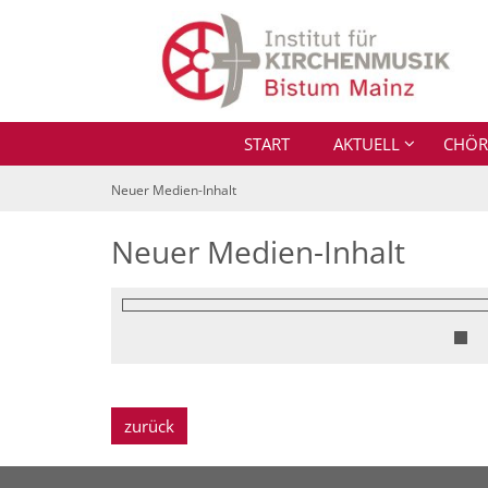
Zum Inhalt springen
START
AKTUELL
CHÖR
Neuer Medien-Inhalt
Neuer Medien-Inhalt
zurück