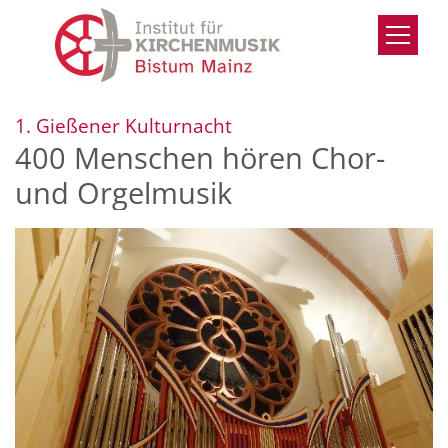
Zum Inhalt springen
:
1. Gießener Kulturnacht
400 Menschen hören Chor-
und Orgelmusik