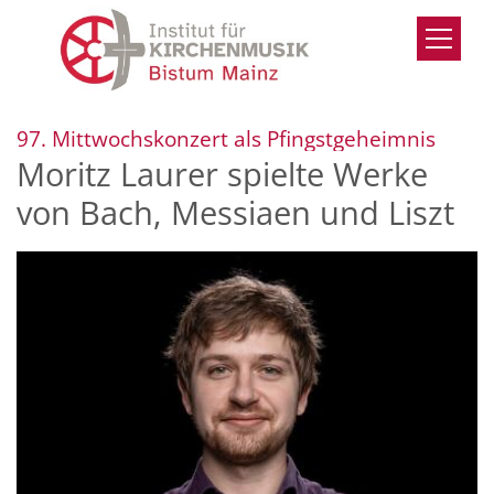
Zum Inhalt springen
:
97. Mittwochskonzert als Pfingstgeheimnis
Moritz Laurer spielte Werke
von Bach, Messiaen und Liszt