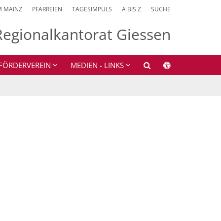
M MAINZ
PFARREIEN
TAGESIMPULS
A BIS Z
SUCHE
Regionalkantorat Giessen
FÖRDERVEREIN
MEDIEN - LINKS