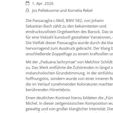
Datum:
1. Apr. 2026
Von:
Jos Pellekoorne und Kornelia Rebel
Die Passacaglia c-Moll, BWV 582, von Johann
Sebastian Bach zählt zu den bekanntesten und
eindrucksvollsten Orgelwerken des Barock. Das si
für eine Vielzahl kunstvoll gestalteter Variatione
Die Vielfalt dieser Passacaglia wurde durch die kla
hervorragend zum Ausdruck gebracht. Der Klang bli
anschließende Doppelfuge zu einem kraftvollen u
Mit der „Paduana lachrymae“ von Melchior Schild
zu. Das Werk entführte die Zuhörenden in längst v
melancholischen Grundstimmung. In der einfühlsam
hoffnungslos, sondern wurde von einer inneren Ru
die im Verlauf zunehmenden Koloraturen machten
berührenden Hörerlebnis.
Einen deutlichen Kontrast hierzu bildeten die „Fü
Michel. In dieser zeitgenössischen Komposition wu
gewaltig und von großer klanglicher Intensität. D