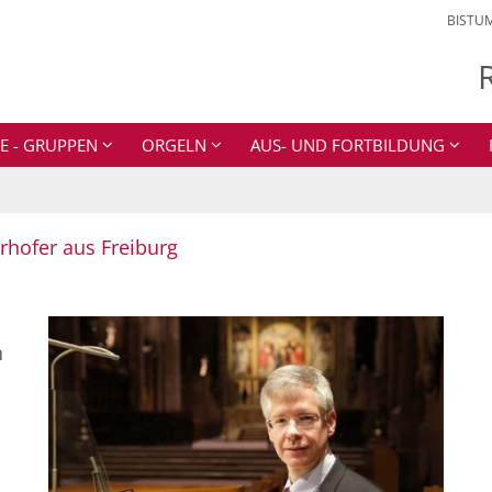
BISTU
E - GRUPPEN
ORGELN
AUS- UND FORTBILDUNG
:
rhofer aus Freiburg
n