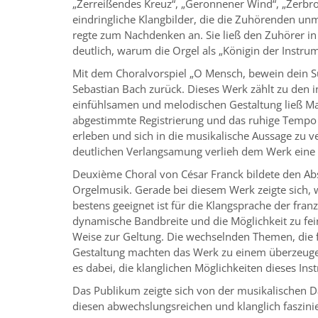
„Zerreißendes Kreuz“, „Geronnener Wind“, „Zerbro
eindringliche Klangbilder, die die Zuhörenden unmi
regte zum Nachdenken an. Sie ließ den Zuhörer 
deutlich, warum die Orgel als „Königin der Instru
Mit dem Choralvorspiel „O Mensch, bewein dein 
Sebastian Bach zurück. Dieses Werk zählt zu den i
einfühlsamen und melodischen Gestaltung ließ Matt
abgestimmte Registrierung und das ruhige Tempo 
erleben und sich in die musikalische Aussage zu ve
deutlichen Verlangsamung verlieh dem Werk eine 
Deuxième Choral von César Franck bildete den Abs
Orgelmusik. Gerade bei diesem Werk zeigte sich, w
bestens geeignet ist für die Klangsprache der franz
dynamische Bandbreite und die Möglichkeit zu fe
Weise zur Geltung. Die wechselnden Themen, die f
Gestaltung machten das Werk zu einem überzeugen
es dabei, die klanglichen Möglichkeiten dieses In
Das Publikum zeigte sich von der musikalischen D
diesen abwechslungsreichen und klanglich faszin