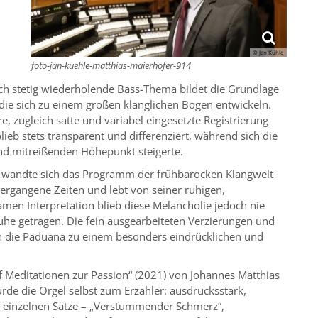
© Jan Kühle
foto-jan-kuehle-matthias-maierhofer-914
ch stetig wiederholende Bass-Thema bildet die Grundlage
n, die sich zu einem großen klanglichen Bogen entwickeln.
re, zugleich satte und variabel eingesetzte Registrierung
eb stets transparent und differenziert, während sich die
nd mitreißenden Höhepunkt steigerte.
t wandte sich das Programm der frühbarocken Klangwelt
ergangene Zeiten und lebt von seiner ruhigen,
en Interpretation blieb diese Melancholie jedoch nie
he getragen. Die fein ausgearbeiteten Verzierungen und
 die Paduana zu einem besonders eindrücklichen und
nf Meditationen zur Passion“ (2021) von Johannes Matthias
rde die Orgel selbst zum Erzähler: ausdrucksstark,
ie einzelnen Sätze – „Verstummender Schmerz“,