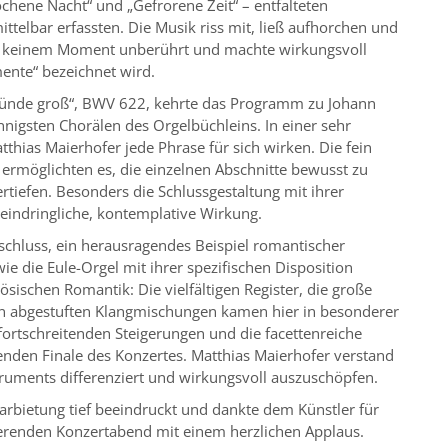
chene Nacht“ und „Gefrorene Zeit“ – entfalteten
ttelbar erfassten. Die Musik riss mit, ließ aufhorchen und
in keinem Moment unberührt und machte wirkungsvoll
mente“ bezeichnet wird.
Sünde groß“, BWV 622, kehrte das Programm zu Johann
nnigsten Chorälen des Orgelbüchleins. In einer sehr
hias Maierhofer jede Phrase für sich wirken. Die fein
ermöglichten es, die einzelnen Abschnitte bewusst zu
rtiefen. Besonders die Schlussgestaltung mit ihrer
eindringliche, kontemplative Wirkung.
chluss, ein herausragendes Beispiel romantischer
ie die Eule-Orgel mit ihrer spezifischen Disposition
ösischen Romantik: Die vielfältigen Register, die große
in abgestuften Klangmischungen kamen hier in besonderer
ortschreitenden Steigerungen und die facettenreiche
den Finale des Konzertes. Matthias Maierhofer verstand
struments differenziert und wirkungsvoll auszuschöpfen.
arbietung tief beeindruckt und dankte dem Künstler für
ierenden Konzertabend mit einem herzlichen Applaus.