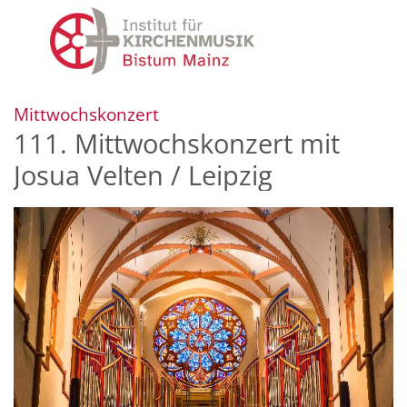
Zum Inhalt springen
:
Mittwochskonzert
111. Mittwochskonzert mit
Josua Velten / Leipzig