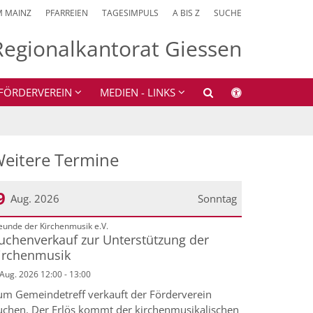
M MAINZ
PFARREIEN
TAGESIMPULS
A BIS Z
SUCHE
Regionalkantorat Giessen
FÖRDERVEREIN
MEDIEN - LINKS
eitere Termine
9
Aug. 2026
Sonntag
:
eunde der Kirchenmusik e.V.
atum: 9. August 2026
uchenverkauf zur Unterstützung der
irchenmusik
 Aug. 2026 12:00 - 13:00
um Gemeindetreff verkauft der Förderverein
uchen. Der Erlös kommt der kirchenmusikalischen