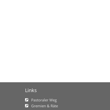
Links
Pastoraler Weg
Gremien & Räte