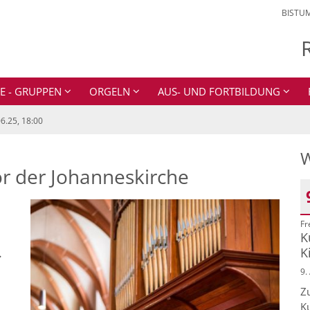
BISTU
E - GRUPPEN
ORGELN
AUS- UND FORTBILDUNG
6.25, 18:00
W
r der Johanneskirche
Fr
D
K
.
K
9.
Z
K