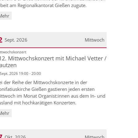
rbeit am Regionalkantorat Gießen zugute.
Mehr
2
Sept. 2026
Mittwoch
:
ttwochskonzert
atum: 2. September 2026
12. Mittwochskonzert mit Michael Vetter /
autzen
 Sept. 2026 19:00 - 20:00
ei der Reihe der Mittwochskonzerte in der
nifatiuskirche Gießen gastieren jeden ersten
ittwoch im Monat Organist:innen aus dem In- und
usland mit hochkarätigen Konzerten.
Mehr
7
Okt. 2026
Mittwoch