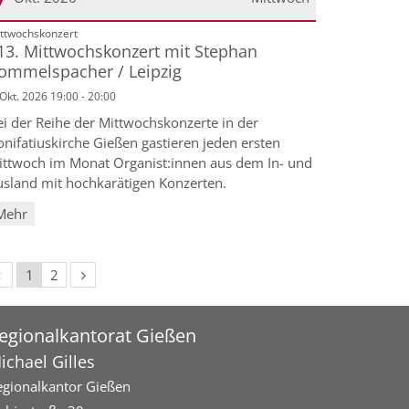
:
ttwochskonzert
atum: 7. Oktober 2026
13. Mittwochskonzert mit Stephan
ommelspacher / Leipzig
 Okt. 2026 19:00 - 20:00
ei der Reihe der Mittwochskonzerte in der
nifatiuskirche Gießen gastieren jeden ersten
ittwoch im Monat Organist:innen aus dem In- und
usland mit hochkarätigen Konzerten.
Mehr
Vorherige Seite
Nächste Seite
1
2
egionalkantorat Gießen
ichael
Gilles
egionalkantor Gießen