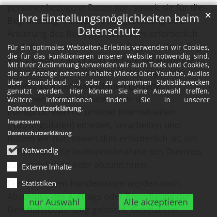
personenbezogene Daten nur, soweit sie für die
✕
Ihre Einstellungsmöglichkeiten beim
Begründung, inhaltliche Ausgestaltung oder
Datenschutz
Änderung des Rechtsverhältnisses erforderlich
sind (Bestandsdaten). Dies erfolgt auf Grundlage
Für ein optimales Webseiten-Erlebnis verwenden wir Cookies,
die für das Funktionieren unserer Website notwendig sind.
von § 6 Abs. 1 lit. c) KDG, der die Verarbeitung
Mit Ihrer Zustimmung verwenden wir auch Tools und Cookies,
von Daten zur Erfüllung eines Vertrags oder
die zur Anzeige externer Inhalte (Videos über Youtube, Audios
über Soundcloud, ...) oder zu anonymen Statistikzwecken
vorvertraglicher Maßnahmen gestattet.
genutzt werden. Hier können Sie eine Auswahl treffen.
Personenbezogene Daten über die
Weitere Informationen finden Sie in unserer
Datenschutzerklärung
.
Inanspruchnahme unserer Internetseiten
Impressum
(Nutzungsdaten) erheben, verarbeiten und
Datenschutzerklärung
nutzen wir nur, soweit dies erforderlich ist, um
dem Nutzer die Inanspruchnahme des Dienstes
Notwendig
zu ermöglichen oder abzurechnen.
Externe Inhalte
Die erhobenen Kundendaten werden nach
Statistiken
Abschluss des Auftrags oder Beendigung der
nur Auswahl
Alle akzeptieren
Geschäftsbeziehung gelöscht. Gesetzliche