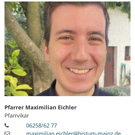
Pfarrer
Maximilian
Eichler
Pfarrvikar
06258/62 77
maximilian.eichler@bistum-mainz.de