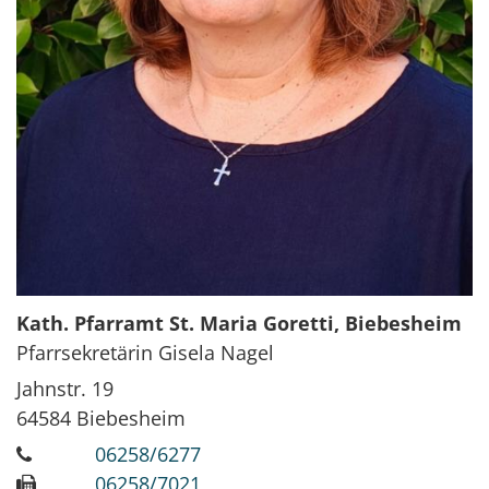
Kath. Pfarramt St. Maria Goretti, Biebesheim
Pfarrsekretärin Gisela Nagel
Jahnstr. 19
64584
Biebesheim
06258/6277
06258/7021