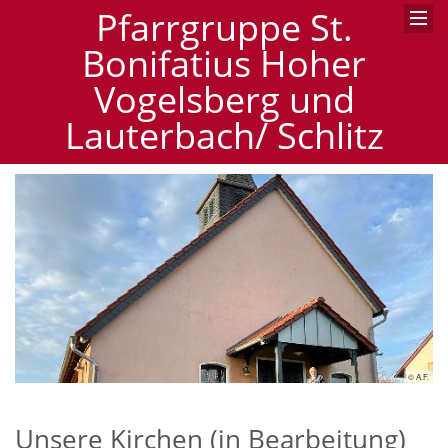
Pfarrgruppe St.
Bonifatius Hoher
Vogelsberg und
Lauterbach/ Schlitz
ühl
© A.F.
Unsere Kirchen (in Bearbeitung)