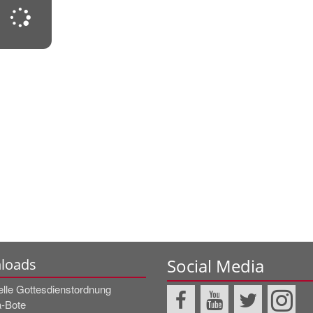
Social Media
loads
elle Gottesdienstordnung
a-Bote