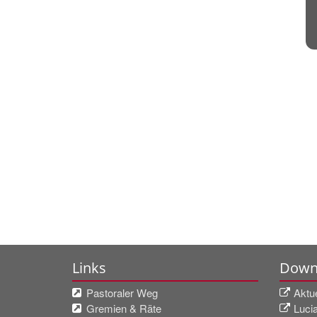
Links
Down
Pastoraler Weg
Aktu
Gremien & Räte
Luci